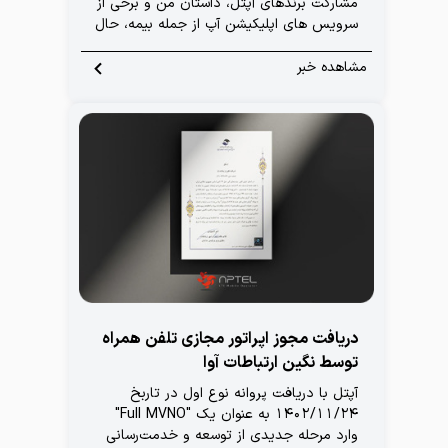
مشارکت برندهای آپتل، داستان من و برخی از
سرویس های اپلیکیشن آپ از جمله بیمه، حال
و سلامت، بلیت پرواز و طلا برگزار شد،
گردونه‌ای جذاب که با استقبال چشمگیر
مشاهده خبر
کاربران روبه‌رو شد و گامی نو در مسیر ارائه
تجربه‌ای متفاوت از خدمات دیجیتال به
حساب آمد
دریافت مجوز اپراتور مجازی تلفن همراه
توسط نگین ارتباطات آوا
آپتل با دریافت پروانه نوع اول در تاربخ
1402/11/24 به عنوان یک "Full MVNO"
وارد مرحله جدیدی از توسعه و خدمت‌رسانی