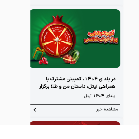
راه‌اندازی شده است؛ کمپینی با هدف تسهیل
سفر زائران و ارائه خدمات ضروری در بستر
دیجیتال.
در یلدای ۱۴۰۴، کمپینی مشترک با
همراهی آپتل، داستان من و طلا برگزار
شد
یلدای 1404 آپتل
مشاهده خبر