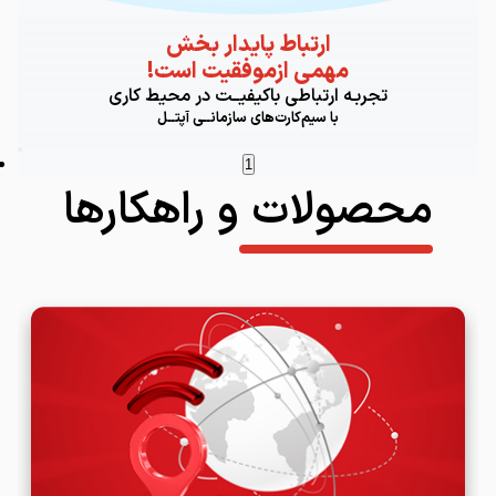
ارتباط پايدار بخش
!مهمى ازموفقيت است
تجربـه ارتباطى باكيفيــت در محيط كارى
با سيم‌كارت‌هاى سازمانــى آپتــل
1
محصولات و راهکارها