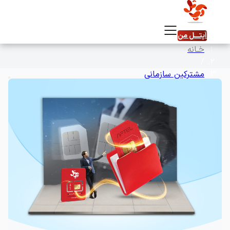
آپتـــل ‌من
خـانه
/
مشترکین سازمانی