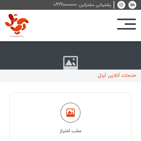
پشتیبانی مشترکین: 09991000000
خدمات آنلاین آپتل
سلب امتیاز